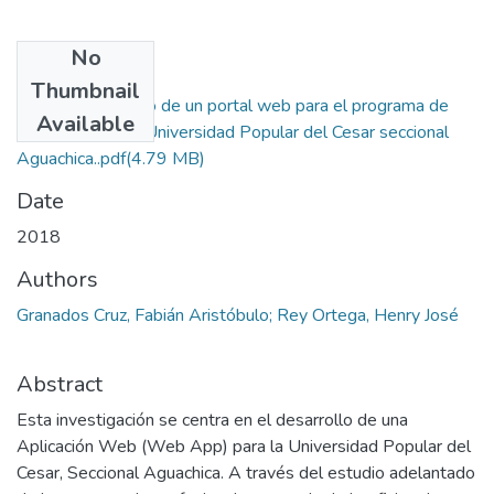
No
Files
Thumbnail
Tesis Desarrollo de un portal web para el programa de
Available
egresados de la Universidad Popular del Cesar seccional
Aguachica..pdf
(4.79 MB)
Date
2018
Authors
Granados Cruz, Fabián Aristóbulo; Rey Ortega, Henry José
Abstract
Esta investigación se centra en el desarrollo de una
Aplicación Web (Web App) para la Universidad Popular del
Cesar, Seccional Aguachica. A través del estudio adelantado