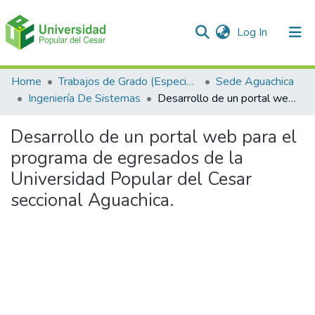
(current)
Log In
Communities & Collections
Home
Trabajos de Grado (Especializaciones y Pregrados)
Sede Aguachica
Ingeniería De Sistemas
Desarrollo de un portal web para el programa de egresados de la Universidad Popular del Cesar seccional Aguachica.
All of DSpace
Desarrollo de un portal web para el
Statistics
programa de egresados de la
Universidad Popular del Cesar
seccional Aguachica.