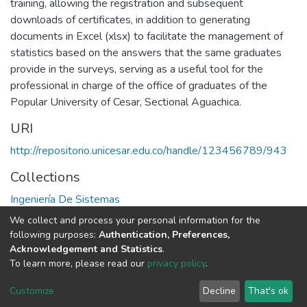
training, allowing the registration and subsequent
downloads of certificates, in addition to generating
documents in Excel (xlsx) to facilitate the management of
statistics based on the answers that the same graduates
provide in the surveys, serving as a useful tool for the
professional in charge of the office of graduates of the
Popular University of Cesar, Sectional Aguachica.
URI
http://repositorio.unicesar.edu.co/handle/123456789/943
Collections
Ingeniería De Sistemas
We collect and process your personal information for the
Full item page
following purposes:
Authentication, Preferences,
Acknowledgement and Statistics
.
To learn more, please read our
privacy policy
.
DSpace software
copyright © 2002-2026
LYRASIS
Cookie
Privacy
End User
Send
Customize
Decline
That's ok
settings
policy
Agreement
Feedback