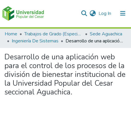
(current)
Log In
Communities & Collections
Home
Trabajos de Grado (Especializaciones y Pregrados)
Sede Aguachica
Ingeniería De Sistemas
Desarrollo de una aplicación web para el control de los procesos de la división de bienestar institucional de la Universidad Popular del Cesar seccional Aguachica.
All of DSpace
Desarrollo de una aplicación web
Statistics
para el control de los procesos de la
división de bienestar institucional de
la Universidad Popular del Cesar
seccional Aguachica.