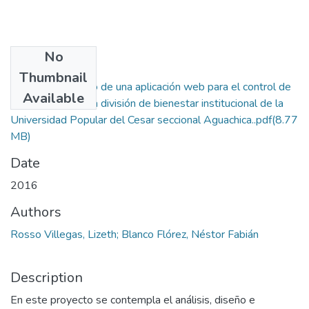
No
Files
Thumbnail
Tesis Desarrollo de una aplicación web para el control de
Available
los procesos de la división de bienestar institucional de la
Universidad Popular del Cesar seccional Aguachica..pdf
(8.77
MB)
Date
2016
Authors
Rosso Villegas, Lizeth; Blanco Flórez, Néstor Fabián
Description
En este proyecto se contempla el análisis, diseño e