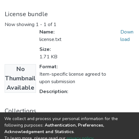
License bundle
Now showing
1 - 1 of 1
Name:
Down
license.txt
load
Size:
1.71 KB
Format:
No
Item-specific license agreed to
Thumbnail
upon submission
Available
Description:
Collections
We collect and process your personal information for the
Ingeniería De Sistemas
following purposes:
Authentication, Preferences,
Acknowledgement and Statistics
.
To learn more, please read our
privacy policy
.