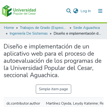
(current)
Log In
Communities & Collections
Home
Trabajos de Grado (Especializaciones y Pregrados)
Sede Aguachica
Ingeniería De Sistemas
Diseño e implementación de un aplicativo web para el proceso de autoevaluación de los programas de la Universidad Popular del Cesar, seccional Aguachica.
All of DSpace
Diseño e implementación de un
Statistics
aplicativo web para el proceso de
autoevaluación de los programas de
la Universidad Popular del Cesar,
seccional Aguachica.
Simple item page
dc.contributor.author
Martínez Ojeda, Leydy Katerine; Re