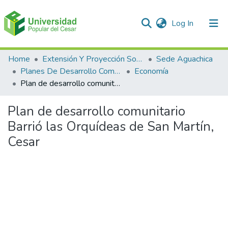
(current)
Log In
Communities & Collections
Home
Extensión Y Proyección Social
Sede Aguachica
Planes De Desarrollo Comunales Y Comunitarios
Economía
All of DSpace
Plan de desarrollo comunitario Barrió las Orquídeas de San Martín, Cesar
Statistics
Plan de desarrollo comunitario
Barrió las Orquídeas de San Martín,
Cesar