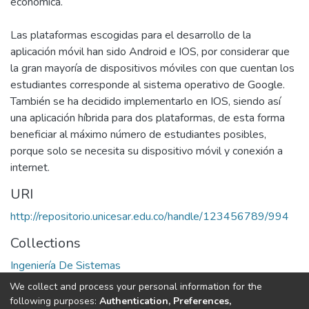
económica.
Las plataformas escogidas para el desarrollo de la
aplicación móvil han sido Android e IOS, por considerar que
la gran mayoría de dispositivos móviles con que cuentan los
estudiantes corresponde al sistema operativo de Google.
También se ha decidido implementarlo en IOS, siendo así
una aplicación híbrida para dos plataformas, de esta forma
beneficiar al máximo número de estudiantes posibles,
porque solo se necesita su dispositivo móvil y conexión a
internet.
URI
http://repositorio.unicesar.edu.co/handle/123456789/994
Collections
Ingeniería De Sistemas
We collect and process your personal information for the
Full item page
following purposes:
Authentication, Preferences,