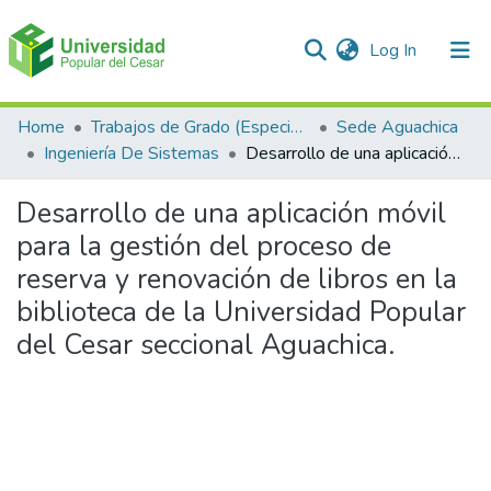
(current)
Log In
Communities & Collections
Home
Trabajos de Grado (Especializaciones y Pregrados)
Sede Aguachica
Ingeniería De Sistemas
Desarrollo de una aplicación móvil para la gestión del proceso de reserva y renovación de libros en la biblioteca de la Universidad Popular del Cesar seccional Aguachica.
All of DSpace
Desarrollo de una aplicación móvil
Statistics
para la gestión del proceso de
reserva y renovación de libros en la
biblioteca de la Universidad Popular
del Cesar seccional Aguachica.