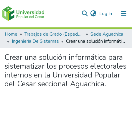
(current)
Log In
Communities & Collections
Home
Trabajos de Grado (Especializaciones y Pregrados)
Sede Aguachica
Ingeniería De Sistemas
Crear una solución informática para sistematizar los procesos electorales internos en la Universidad Popular del Cesar seccional Aguachica.
All of DSpace
Crear una solución informática para
Statistics
sistematizar los procesos electorales
internos en la Universidad Popular
del Cesar seccional Aguachica.