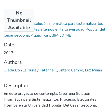
No
Files
Thumbnail
Tesis Crear una solución informática para sistematizar los
Available
procesos electorales internos en la Universidad Popular del
Cesar seccional Aguachica..pdf
(4.39 MB)
Date
2017
Authors
Ojeda Bonilla, Yurley Katerine; Quintero Campo, Luz Mirian
Description
En este proyecto se contempla, Crear una Solución
Informática para Sistematizar los Procesos Electorales
Internos en la Universidad Popular Del Cesar Seccional