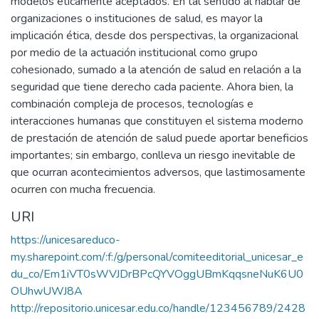
modelos éticamente aceptados. En tal sentido al hablar de
organizaciones o instituciones de salud, es mayor la
implicación ética, desde dos perspectivas, la organizacional
por medio de la actuación institucional como grupo
cohesionado, sumado a la atención de salud en relación a la
seguridad que tiene derecho cada paciente. Ahora bien, la
combinación compleja de procesos, tecnologías e
interacciones humanas que constituyen el sistema moderno
de prestación de atención de salud puede aportar beneficios
importantes; sin embargo, conlleva un riesgo inevitable de
que ocurran acontecimientos adversos, que lastimosamente
ocurren con mucha frecuencia.
URI
https://unicesareduco-
my.sharepoint.com/:f:/g/personal/comiteeditorial_unicesar_e
du_co/Em1iVT0sWVJDrBPcQYVOggUBmKqqsneNuK6U0
OUhwUWJ8A
http://repositorio.unicesar.edu.co/handle/123456789/2428