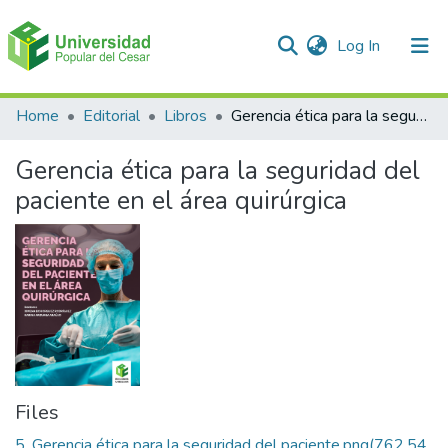
(current)
Log In
Communities & Collections
Home
Editorial
Libros
Gerencia ética para la seguridad del paciente en el área quirúrgica
All of DSpace
Gerencia ética para la seguridad del
Statistics
paciente en el área quirúrgica
Files
5. Gerencia ética para la seguridad del paciente.png
(762.54