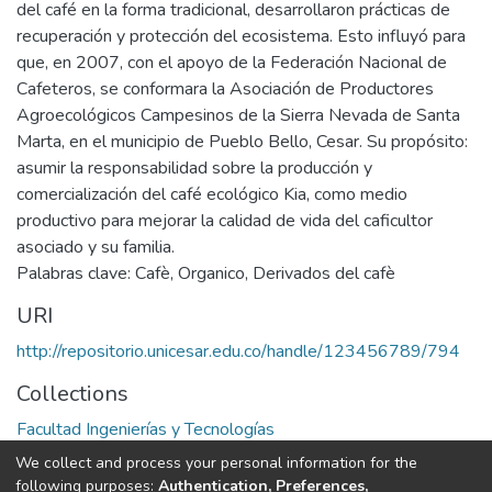
del café en la forma tradicional, desarrollaron prácticas de
recuperación y protección del ecosistema. Esto influyó para
que, en 2007, con el apoyo de la Federación Nacional de
Cafeteros, se conformara la Asociación de Productores
Agroecológicos Campesinos de la Sierra Nevada de Santa
Marta, en el municipio de Pueblo Bello, Cesar. Su propósito:
asumir la responsabilidad sobre la producción y
comercialización del café ecológico Kia, como medio
productivo para mejorar la calidad de vida del caficultor
asociado y su familia.
Palabras clave: Cafè, Organico, Derivados del cafè
URI
http://repositorio.unicesar.edu.co/handle/123456789/794
Collections
Facultad Ingenierías y Tecnologías
We collect and process your personal information for the
Full item page
following purposes:
Authentication, Preferences,