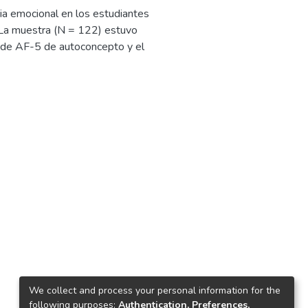
ncia emocional en los estudiantes
. La muestra (N = 122) estuvo
 de AF-5 de autoconcepto y el
 cabo un análisis estadístico de
 negativa entre las variables.
 emotional intelligence in high
ar. The sample (N = 122) was
s and the Emotional Intelligence
was carried out using the RStudio
.
We collect and process your personal information for the
following purposes:
Authentication, Preferences,