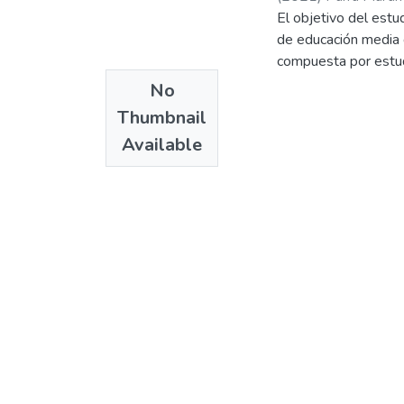
El objetivo del estu
de educación media 
compuesta por estud
Cuestionario de Int
No
los datos por medio 
Thumbnail
Available
Abstract
The objective of the
school students fro
made up of students
Questionnaire (Trai
program and a negati
Palabras clave: auto
Keywords: self-conce