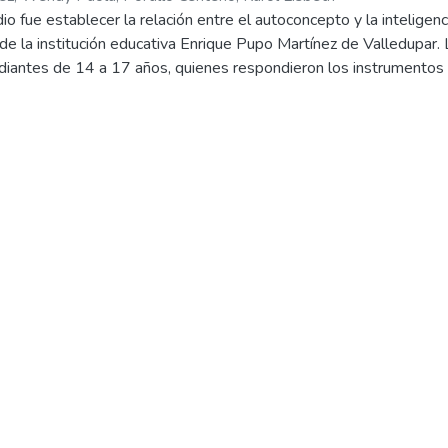
dio fue establecer la relación entre el autoconcepto y la intelige
de la institución educativa Enrique Pupo Martínez de Valledupar
iantes de 14 a 17 años, quienes respondieron los instrumentos
eligencia Emocional (Trait Meta-Mood Scale, TMMS-24). Se llevó a
del programa Rstudio y se obtuvo como resultado una correlación
 study was to establish the relationship between self-concept and
m the educational institution Enrique Pupo Martinez de Valledup
 aged 14 to 17, who answered the AF-5 self-concept instrument
t Meta-Mood Scale, TMMS-24). A statistical analysis of the data 
ve correlation between the variables was obtained as a result.
concepto, inteligencia emocional, estudiantes de educación media
pt, emotional intelligence, high school students.