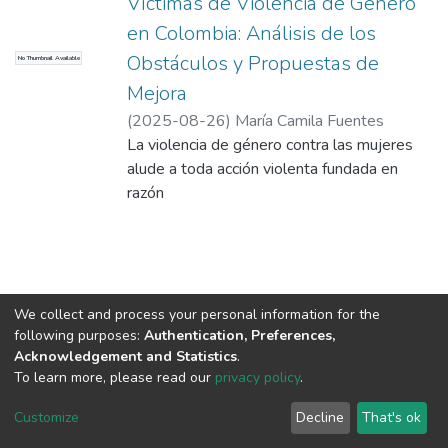
Víctimas de Violencia de Género
en Colombia: Análisis de los
Obstáculos y Propuestas de
No Thumbnail Available
Mejora
(
2025-08-26
)
María Camila Fuentes
Sandoval
La violencia de género contra las mujeres
;
Liceth Daniela Ríos Navarro
alude a toda acción violenta fundada en
razón
de género, incluyendo amonestaciones,
coerción, privación arbitraria de la libertad, ya
sea
públicamente o de forma privada, lo cual se
fundamenta en la disparidad histórica de
We collect and process your personal information for the
following purposes:
Authentication, Preferences,
poder
Acknowledgement and Statistics
.
entre hombres y mujeres y que ostenta
To learn more, please read our
privacy policy
.
numerosas manifestaciones, tanto nivel
DSpace software
copyright © 2002-2026
LYRASIS
físico, sexual,
Cookie
Privacy
End User
Send
Customize
Decline
That's ok
psicológico, sentimental y económico. Es un
settings
policy
Agreement
Feedback