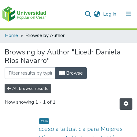
(current)
Log In
Communities & Collections
Home
Browse by Author
All of DSpace
Browsing by Author "Liceth Daniela
Ríos Navarro"
Browse
All browse results
Now showing
1 - 1 of 1
Item
cceso a la Justicia para Mujeres