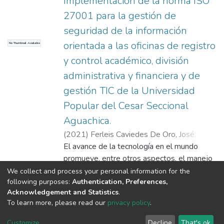
Implementación de la norma ISO
27001 para la gestión de
seguridad de la información
orientada a las oficinas de registro
No Thumbnail Available
y control académico, división
administrativa y financiera y de
gestión TIC de la Universidad
Popular del Cesar Seccional
Aguachica.
(
2021
)
Ferleis Caviedes De Oro, José;
López Romero, Roque Andrés
El avance de la tecnología en el mundo
promueve, entre otros aspectos, el manejo
adecuado de la información, la cual puede
We collect and process your personal information for the
following purposes:
Authentication, Preferences,
considerarse como primordial para los
Show more
Acknowledgement and Statistics
.
intereses de las empresas. Por lo cual, se
To learn more, please read our
privacy policy
.
buscan leyes, normas o reglamentos que
controlen la seguridad de la información. En
DSpace software
copyright © 2002-2026
LYRASIS
Customize
Decline
That's ok