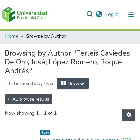
(current)
Log In
Communities & Collections
Home
Browse by Author
All of DSpace
Browsing by Author "Ferleis Caviedes
De Oro, José; López Romero, Roque
Andrés"
Browse
All browse results
Now showing
1 - 1 of 1
Item